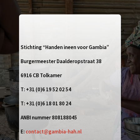
Stichting “Handen ineen voor Gambia”
Burgermeester Daalderopstraat 38
6916 CB Tolkamer
T: +31 (0)6 19 52 02 54
T: +31 (0)6 18 01 80 24
ANBI nummer 808188045
E:
contact@gambia-hah.nl