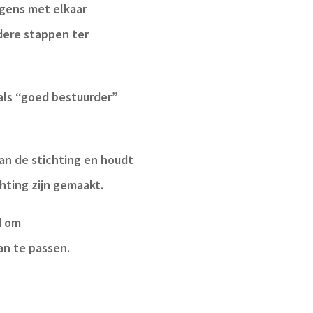
lgens met elkaar
dere stappen ter
 als “goed bestuurder”
an de stichting en houdt
hting zijn gemaakt.
d om
an te passen.