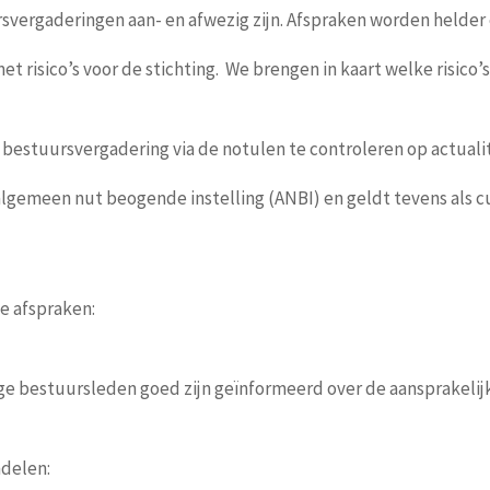
uursvergaderingen aan- en afwezig zijn. Afspraken worden held
t risico’s voor de stichting. We brengen in kaart welke risico’s 
e bestuursvergadering via de notulen te controleren op actualit
en algemeen nut beogende instelling (ANBI) en geldt tevens als 
e afspraken:
dige bestuursleden goed zijn geïnformeerd over de aansprakeli
ndelen: