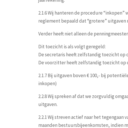
jaarrekening.
2.1.6 Wij hanteren de procedure “inkopen” w
reglement bepaald dat “grotere” uitgaven
Verder heeft niet alleen de penningmeester,
Dit toezicht is als volgt geregeld:
De secretaris heeft zelfstandig toezicht o
De voorzitter heeft zelfstandig toezicht o
2.1.7 Bij uitgaven boven € 100,- bij potentië
inkopen)
2.2.8 Wij spreken af dat we zorgvuldig omgaa
uitgaven.
2.2.1 Wij streven actief naar het tegengaa
maanden bestuursbijeenkomsten, indien mog