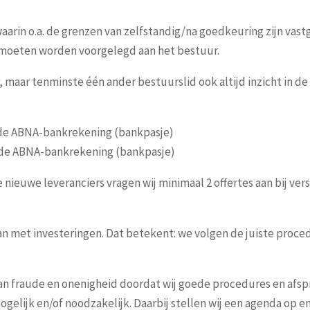
aarin o.a. de grenzen van zelfstandig/na goedkeuring zijn vastg
 moeten worden voorgelegd aan het bestuur.
 maar tenminste één ander bestuurslid ook altijd inzicht in de 
p de ABNA-bankrekening (bankpasje)
p de ABNA-bankrekening (bankpasje)
le nieuwe leveranciers vragen wij minimaal 2 offertes aan bij ve
n met investeringen. Dat betekent: we volgen de juiste procedur
n van fraude en onenigheid doordat wij goede procedures en af
elijk en/of noodzakelijk. Daarbij stellen wij een agenda op 