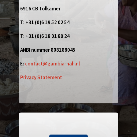
6916 CB Tolkamer
T: +31 (0)6 19 52 02 54
T: +31 (0)6 18 01 80 24
ANBI nummer 808188045
E:
contact@gambia-hah.nl
Privacy Statement